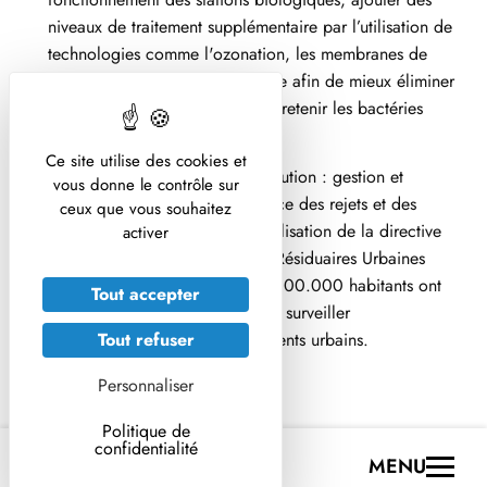
niveaux de traitement supplémentaire par l’utilisation de
technologies comme l'ozonation, les membranes de
filtration, ou l'oxydation avancée afin de mieux éliminer
les résidus d'antibiotiques et de retenir les bactéries
résistantes.
Ce site utilise des cookies et
Un contrôle des sources de pollution : gestion et
vous donne le contrôle sur
traitement des boues, surveillance des rejets et des
ceux que vous souhaitez
milieux aquatiques. Avec l’actualisation de la directive
activer
relative au traitement des Eaux Résiduaires Urbaines
(DERU 2), les villes de plus de 100.000 habitants ont
Tout accepter
l’obligation à partir de 2026 de surveiller
l’antibiorésistance dans les effluents urbains.
Tout refuser
Personnaliser
Politique de
confidentialité
MENU
Une seule santé