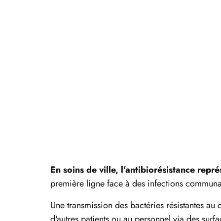
Panneau de gestion des cookies
Aller
au
contenu
principal
En soins de ville, l’antibiorésistance repr
première ligne face à des infections communaut
Une transmission des bactéries résistantes au c
d'autres patients ou au personnel via des sur