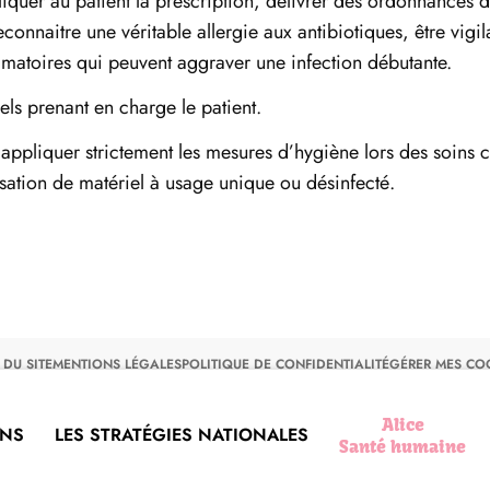
liquer au patient la prescription, délivrer des ordonnances 
econnaitre une véritable allergie aux antibiotiques, être vigil
lammatoires qui peuvent aggraver une infection débutante.
ls prenant en charge le patient.
 appliquer strictement les mesures d’hygiène lors des soins
ilisation de matériel à usage unique ou désinfecté.
 DU SITE
MENTIONS LÉGALES
POLITIQUE DE CONFIDENTIALITÉ
GÉRER MES CO
Alice
ONS
LES STRATÉGIES NATIONALES
Santé humaine