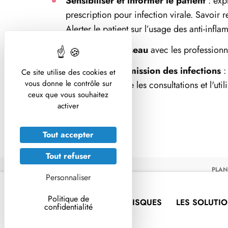
Sensibiliser et informer le patient
: exp
prescription pour infection virale. Savoir r
Alerter le patient sur l’usage des anti-inf
Travailler en réseau
avec les professionne
Limiter la transmission des infections
:
Ce site utilise des cookies et
vous donne le contrôle sur
des surfaces entre les consultations et l'ut
ceux que vous souhaitez
activer
Tout accepter
Tout refuser
PLAN
Personnaliser
Politique de
LES RISQUES
LES SOLUTI
confidentialité
Une seule santé