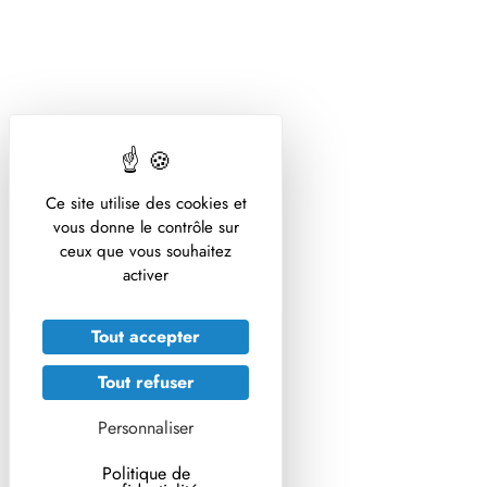
de prévention
En travaillant en réseau
Ce site utilise des cookies et
vous donne le contrôle sur
ceux que vous souhaitez
activer
Tout accepter
Aider les professionnels via la mise en
place de soutiens régionaux (centres
Tout refuser
régionaux en antibiothérapie, équipes
Personnaliser
multidisciplinaires en antibiothérapie,
centre d’appui pour la prévention des
Politique de